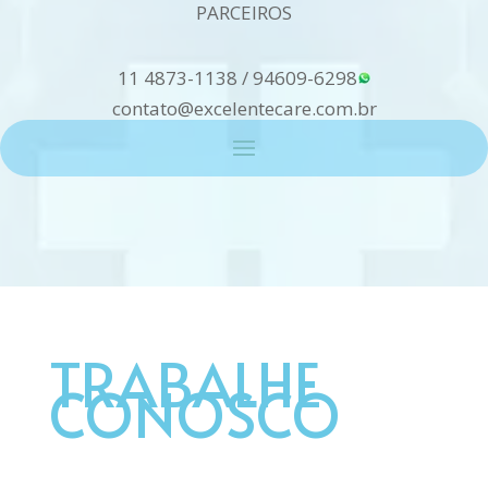
PARCEIROS
11 4873-1138
/
94609-6298
contato@excelentecare.com.br
TRABALHE
CONOSCO