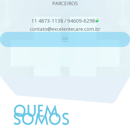
PARCEIROS
11 4873-1138
/
94609-6298
contato@excelentecare.com.br
QUEM
SOMOS