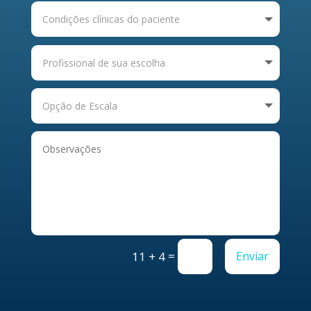
=
Enviar
11 + 4